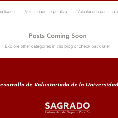
solidario
Voluntariado corporativo
Voluntariado por la sal
luntariado por la vejez
Voluntariado por la juventud
Volunt
Posts Coming Soon
Explore other categories in this blog or check back later.
D-19
Bondad Tras Las Fallas
La Red se mueve
Peri
esarrollo de Voluntariado de la Universida