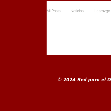
All Posts
Noticias
Liderazgo 
Voluntariado por la niñez
Vo
Voluntariado en tiempo de COVI
© 2024 Red para el D