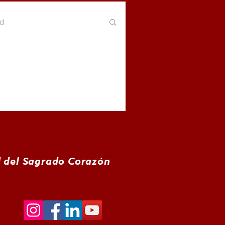
ud
ariado por el medio ambiente
odismo Ciudadano
d del Sagrado Corazón