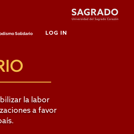
LOG IN
odismo Solidario
RIO
ilizar la labor
izaciones a favor
aís.