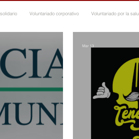
solidario
Voluntariado corporativo
Voluntariado por la sal
luntariado por la vejez
Voluntariado por la juventud
Volunt
Mar 13
D-19
Bondad Tras Las Fallas
La Red se mueve
Peri