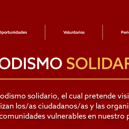
Oportunidades
Voluntarios
Peri
IODISMO
SOLIDA
dismo solidario, el cual pretende visib
lizan los/as ciudadanos/as y las organ
 comunidades vulnerables en nuestro p