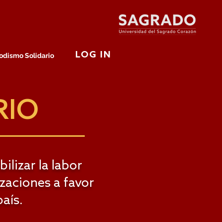
LOG IN
odismo Solidario
RIO
ilizar la labor
izaciones a favor
aís.