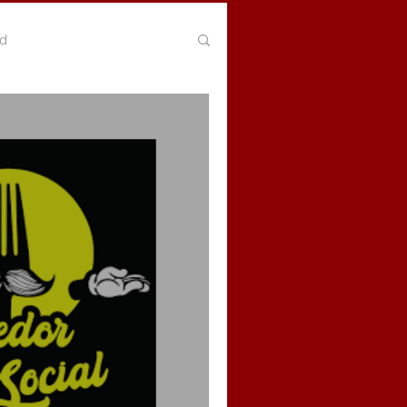
ud
ariado por el medio ambiente
odismo Ciudadano