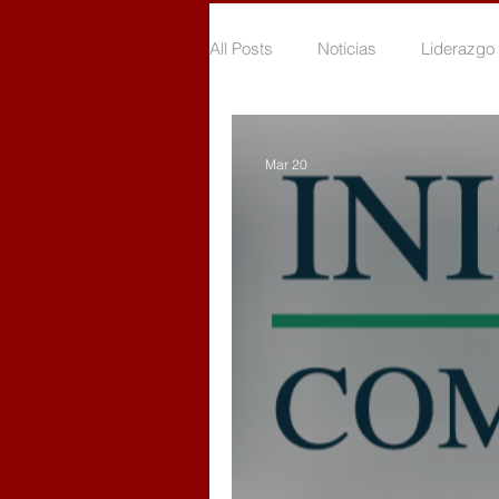
All Posts
Noticias
Liderazgo 
Voluntariado por la niñez
Vo
Mar 20
Voluntariado en tiempo de COVI