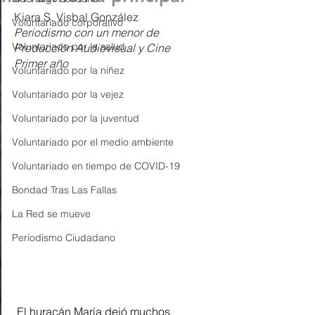
Kiara S. Visbal González 
Voluntariado corporativo
Periodismo con un menor de 
Voluntariado por la salud
Producción Audiovisual y Cine
Primer año
Voluntariado por la niñez
Voluntariado por la vejez
Voluntariado por la juventud
Voluntariado por el medio ambiente
Voluntariado en tiempo de COVID-19
Bondad Tras Las Fallas
La Red se mueve
Periodismo Ciudadano
 El huracán María dejó muchos 